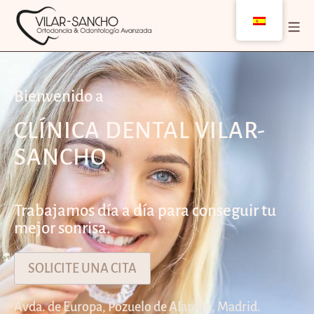
Bienvenido a
CLÍNICA DENTAL VILAR-
SANCHO
Trabajamos día a día para conseguir tu
mejor sonrisa.
SOLICITE UNA CITA
Avda. de Europa, Pozuelo de Alarcón, Madrid.