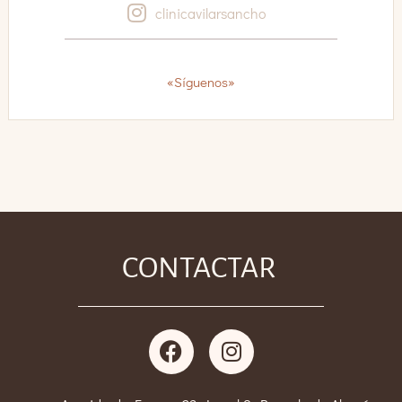
clinicavilarsancho
«Síguenos»
CONTACTAR